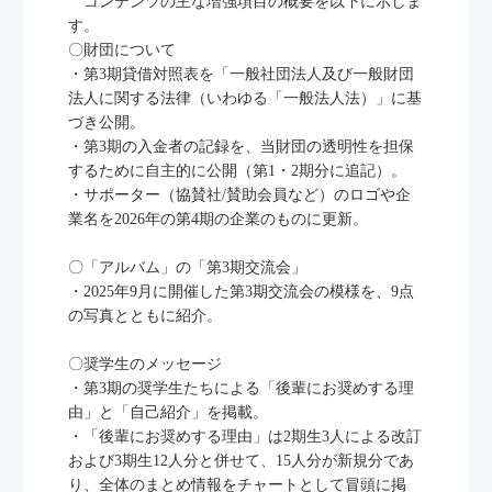
コンテンツの主な増強項目の概要を以下に示しま
す。
〇財団について
・第3期貸借対照表を「一般社団法人及び一般財団
法人に関する法律（いわゆる「一般法人法）」に基
づき公開。
・第3期の入金者の記録を、当財団の透明性を担保
するために自主的に公開（第1・2期分に追記）。
・サポーター（協賛社/賛助会員など）のロゴや企
業名を2026年の第4期の企業のものに更新。
〇「アルバム」の「第3期交流会」
・2025年9月に開催した第3期交流会の模様を、9点
の写真とともに紹介。
〇奨学生のメッセージ
・第3期の奨学生たちによる「後輩にお奨めする理
由」と「自己紹介」を掲載。
・「後輩にお奨めする理由」は2期生3人による改訂
トップページ
および3期生12人分と併せて、15人分が新規分であ
り、全体のまとめ情報をチャートとして冒頭に掲
お知らせ一覧