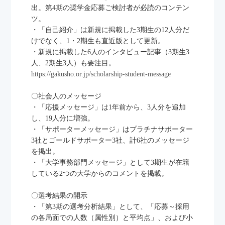
出。第4期の奨学金応募ご検討者が必読のコンテン
財団について
ツ。
アルバム
・「自己紹介」は新規に掲載した3期生の12人分だ
奨学生のメッセージ
けでなく、1・2期生も直近版として更新。
社会人（関係者）のメッセージ
・新規に掲載した6人のインタビュー記事（3期生3
募集要項
人、2期生3人）も要注目。
応募ログインと新規登録
https://gakusho.or.jp/scholarship-student-message
よくあるご質問（FAQ）
〇社会人のメッセージ
寄付や協賛のお願い
・「応援メッセージ」は1年前から、3人分を追加
お問い合わせ
し、19人分に増強。
企業向け資料請求
・「サポーターメッセージ」はプラチナサポーター
選考結果の開示
3社とゴールドサポーター3社、計6社のメッセージ
ログイン
を掲出。
・「大学事務部門メッセージ」として3期生が在籍
している2つの大学からのコメントを掲載。
〇選考結果の開示
・「第3期の選考分析結果」として、「応募～採用
の各局面での人数（属性別）と平均点」、および小