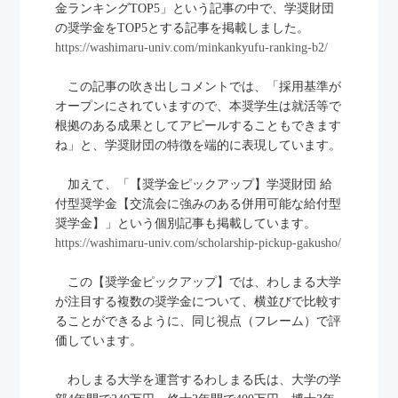
金ランキングTOP5」という記事の中で、学奨財団
の奨学金をTOP5とする記事を掲載しました。
https://washimaru-univ.com/minkankyufu-ranking-b2/
この記事の吹き出しコメントでは、「採用基準が
オープンにされていますので、本奨学生は就活等で
根拠のある成果としてアピールすることもできます
トップページ
ね」と、学奨財団の特徴を端的に表現しています。
お知らせ一覧
財団について
加えて、「【奨学金ピックアップ】学奨財団 給
アルバム
付型奨学金【交流会に強みのある併用可能な給付型
奨学生のメッセージ
奨学金】」という個別記事も掲載しています。
社会人（関係者）のメッセージ
https://washimaru-univ.com/scholarship-pickup-gakusho/
募集要項
この【奨学金ピックアップ】では、わしまる大学
応募ログインと新規登録
が注目する複数の奨学金について、横並びで比較す
よくあるご質問（FAQ）
ることができるように、同じ視点（フレーム）で評
寄付や協賛のお願い
価しています。
お問い合わせ
企業向け資料請求
わしまる大学を運営するわしまる氏は、大学の学
選考結果の開示