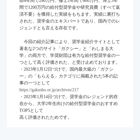
部4年間で240万円、修士2年間で400万円、博士3年
間で1200万円の給付型奨学金や研究員費（すべて返
ログイン
済不要）を獲得した実績をもちます。実績に裏打ち
された、奨学金のエキスパートであり、国内でのレ
ジェンドとも言える存在です。
今回の紹介記事により、奨学金紹介サイトとして
著名な2つのサイト「ガクシー」と「わしまる大
学」の両方で、学奨財団は有力な給付型奨学金の一
つとして高く評価された、と受け止めております。
・2023年1月12日づけで、国内最大級の「ガクシ
ー」の「もらえる」カテゴリに掲載された5本の記
事の一つとして
https://gakusho.or.jp/archives/217
・2023年1月14日づけで、奨学金のレジェンド的存
在から、大学2年生向けの給付型奨学金のおすすめ
TOP5として
高く評価されたためです。