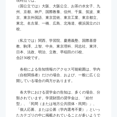
現時点では、
（国公立では）大阪、大阪公立、お茶の水女子、九
州、京都、神戸、国際教養、信州、千葉、筑波、東
トップページ
京、東京外国語、東京芸術、東京工業、東京都立、
お知らせ一覧
東北、名古屋、一橋、広島、北海道、横浜国立の21
財団について
校、
アルバム
奨学生のメッセージ
（私立では）関西、学習院、慶應義塾、国際基督
教、駒澤、上智、中央、東京理科、同志社、東洋、
社会人（関係者）のメッセージ
日本、法政、明治、立教、早稲田の15校、
募集要項
合計36校です。
応募ログインと新規登録
よくあるご質問（FAQ）
各校による告知情報のアクセス可能範囲は、学内
寄付や協賛のお願い
（自校関係者）だけの場合、および、一般に広く公
お問い合わせ
開している場合の両方があります。
企業向け資料請求
各大学における奨学金の告知は、多くの場合、分
選考結果の開示
類されています。学奨財団の奨学金は、「給付
ログイン
型」、「民間（または地方公共団体・民間）」、
「個人応募、または公募（学内選考不要）」といっ
たカテゴリの中に掲載されていることが多いようで